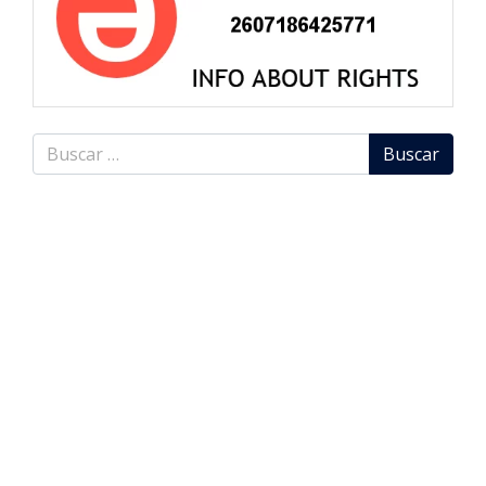
Buscar
ÍNDICE DE ARTÍCULOS
Entradas recientes
La Audiencia Nacional diferencia entre decisiones
automatizadas y sentencias asistidas por IA
Demanda colectiva contra Granola AI: grabaciones
ocultas y entrenamiento de IA