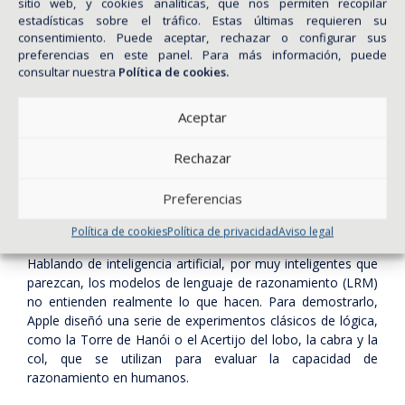
sitio web, y cookies analíticas, que nos permiten recopilar
estadísticas sobre el tráfico. Estas últimas requieren su
consentimiento. Puede aceptar, rechazar o configurar sus
preferencias en este panel. Para más información, puede
COMPARTIR
consultar nuestra
Política de cookies.
—
JAVIER CASAL TAVASCI
Aceptar
Apple revela que la IA no
Rechazar
razona, solo memoriza
Preferencias
patrones
Política de cookies
Hablando de inteligencia artificial, por muy inteligentes que
parezcan, los modelos de lenguaje de razonamiento (LRM)
no entienden realmente lo que hacen. Para demostrarlo,
Apple diseñó una serie de experimentos clásicos de lógica,
como la Torre de Hanói o el Acertijo del lobo, la cabra y la
col, que se utilizan para evaluar la capacidad de
razonamiento en humanos.